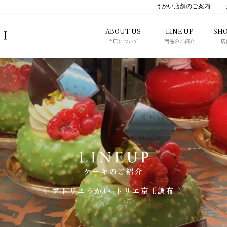
うかい店舗のご案内
ABOUT US
LINE UP
SHO
当店について
商品のご紹介
店
ケーキのご紹介
〈 アトリエうかい トリエ京王調布 〉