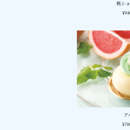
桃シ
¥9
ア
¥7