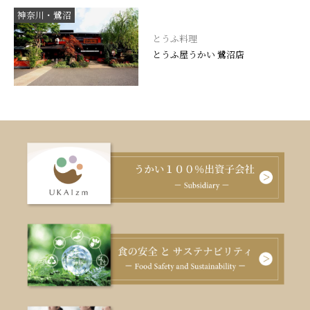
神奈川・鷺沼
とうふ料理
とうふ屋うかい 鷺沼店