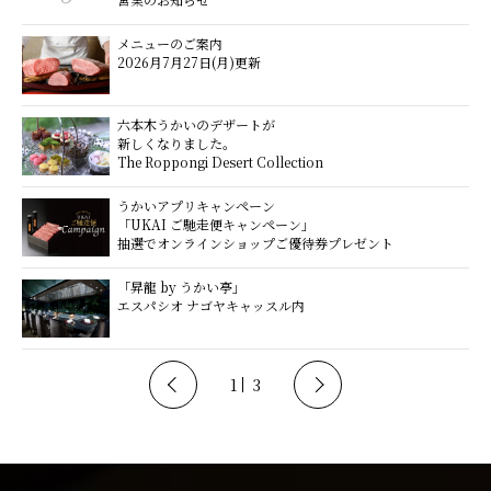
メニューのご案内
2026月7月27日(月)更新
六本木うかいのデザートが
新しくなりました。
The Roppongi Desert Collection
うかいアプリキャンペーン
「UKAI ご馳走便キャンペーン」
抽選でオンラインショップご優待券プレゼント
「昇龍 by うかい亭」
エスパシオ ナゴヤキャッスル内
1
3