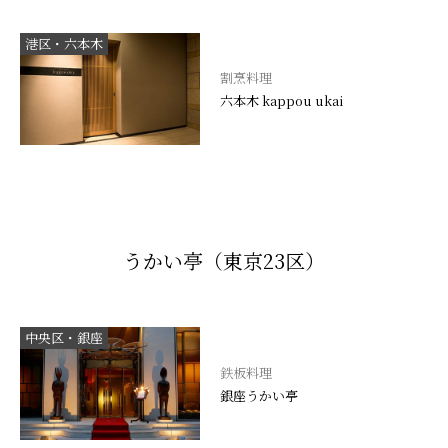
港区・六本木
割烹料理
六本木 kappou ukai
うかい亭（東京23区）
中央区・銀座
鉄板料理
銀座うかい亭