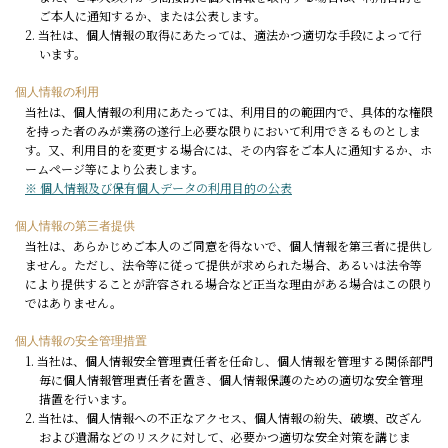
ご本人に通知するか、または公表します。
2. 当社は、個人情報の取得にあたっては、適法かつ適切な手段によって行
います。
個人情報の利用
当社は、個人情報の利用にあたっては、利用目的の範囲内で、具体的な権限
を持った者のみが業務の遂行上必要な限りにおいて利用できるものとしま
す。又、利用目的を変更する場合には、その内容をご本人に通知するか、ホ
ームページ等により公表します。
※ 個人情報及び保有個人データの利用目的の公表
個人情報の第三者提供
当社は、あらかじめご本人のご同意を得ないで、個人情報を第三者に提供し
ません。ただし、法令等に従って提供が求められた場合、あるいは法令等
により提供することが許容される場合など正当な理由がある場合はこの限り
ではありません。
個人情報の安全管理措置
1. 当社は、個人情報安全管理責任者を任命し、個人情報を管理する関係部門
毎に個人情報管理責任者を置き、個人情報保護のための適切な安全管理
措置を行います。
2. 当社は、個人情報への不正なアクセス、個人情報の紛失、破壊、改ざん
および遺漏などのリスクに対して、必要かつ適切な安全対策を講じま