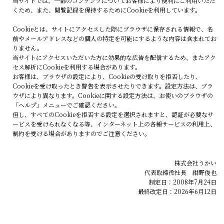
当サイトでは、一部のコンテンツについてお客様により便利にご利用いただ
くため、また、閲覧記録を保持するためにCookieを利用しています。
Cookieとは、サイトにアクセスした際にブラウザに保存される情報で、名
前やメールアドレスなどの個人の特定を可能にするような内容は含まれてお
りません。
当サイトにアクセスいただいた方に効果的な広告を配信するため、またアク
セス解析にCookieを利用する場合があります。
お客様は、ブラウザの設定により、Cookieの受け取りを拒否したり、
Cookieを受け取ったとき警告を表示させたりできます。設定方法は、ブラ
ウザにより異なります。Cookieに関する設定方法は、お使いのブラウザの
「ヘルプ」メニューでご確認ください。
但し、すべてのCookieを拒否する設定を選択されますと、認証が必要なサ
ービスを受けられなくなる等、インターネット上の各種サービスの利用上、
制約を受ける場合がありますのでご注意ください。
株式会社うかい
代表取締役社長 紺野俊也
制定日：2008年7月24日
最終改定日：2026年6月12日