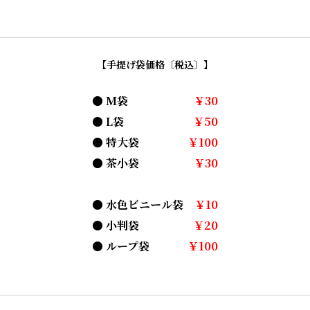
【手提げ袋価格〔税込〕】
● M袋
￥30
● L袋
￥50
● 特大袋
￥100
● 茶小袋
￥30
● 水色ビニール袋
￥10
● 小判袋
￥20
● ループ袋
￥100