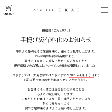
ONLINE
掲載日：2023.03.01
手提げ袋有料化のお知らせ
平素より格別なるご愛顧を賜り、謹んでお礼申し上げます。
昨今の原材料等の高騰により、
弊社ではコストの吸収に努めてまいりましたが
現行価格での品質およびサービスの維持が困難となりました。
つきましては、大変恐縮ではございますが
2023年4月1日(土)
より
下記の通り価格改定を実施させていただきます。
お客様には大変ご迷惑をお掛けすることを
心よりお詫び申し上げます。
これからもお客様により一層ご満足いただけるよう
努めて参りますので
何卒ご理解賜りますようお願い申し上げます。