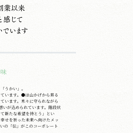
意味
た「うかい」。
しています。●は山かげから昇る
しています。木々に守られながら
う想いが込められています。階段状
って新たな希望を持とう」とい
の幸せを祈った未来へ向けたメッ
想いの「伝」がこのコーポレート