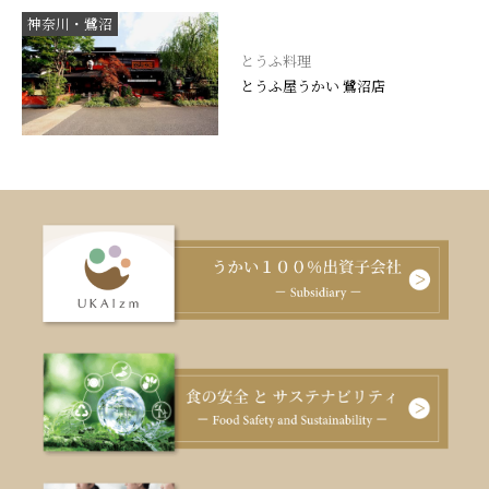
神奈川・鷺沼
とうふ料理
とうふ屋うかい 鷺沼店