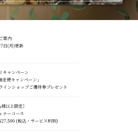
ご案内
27日(月)更新
リキャンペーン
ご馳走便キャンペーン」
ラインショップご優待券プレゼント
割
名様以上限定］
ィナーコース
27,500 (税込・サービス料別)