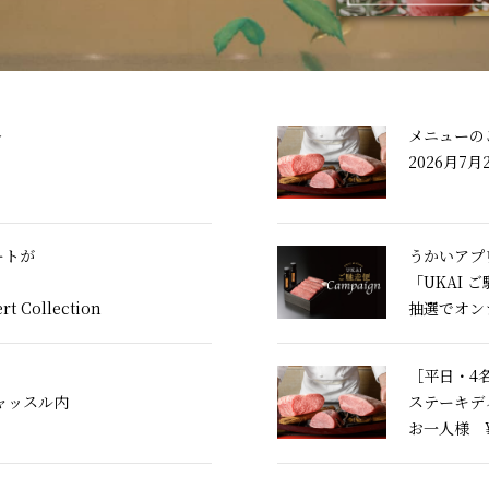
＞
メニューの
2026月7月
ートが
うかいアプ
「UKAI 
rt Collection
抽選でオン
」
［平日・4
ャッスル内
ステーキデ
お一人様 ¥