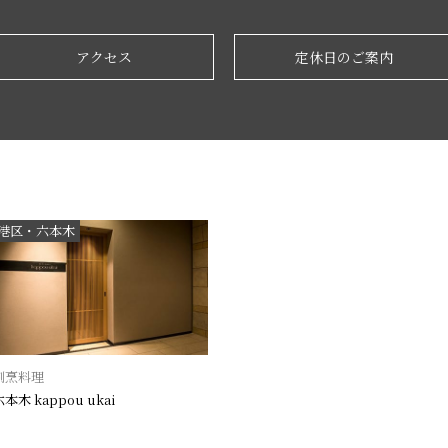
アクセス
定休日のご案内
港区・六本木
割烹料理
六本木 kappou ukai