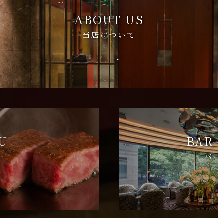
ABOUT US
当店について
U
BAR
ー
バ