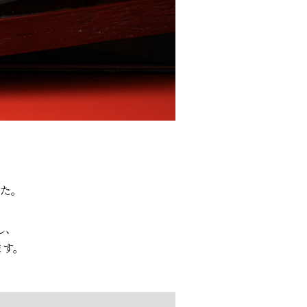
た。
し、
ます。