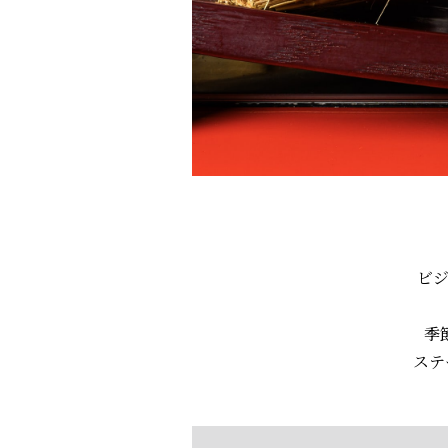
ビ
季
ステ