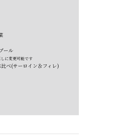
菜
プール
塩蒸しに変更可能です
比べ(サーロイン＆フィレ)