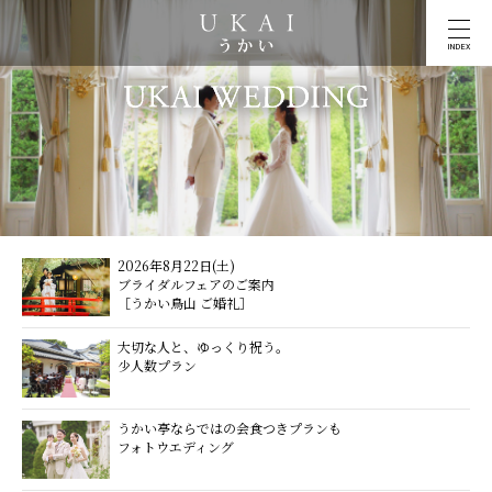
INDEX
2026年8月22日(土)
ブライダルフェアのご案内
［うかい鳥山 ご婚礼］
大切な人と、ゆっくり祝う。
少人数プラン
うかい亭ならではの会食つきプランも
フォトウエディング