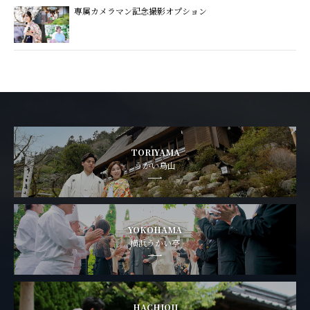
専属カメラマン記念撮影オプション
TORIYAMA
うかい鳥山
YOKOHAMA
横浜うかい亭
HACHIOJI