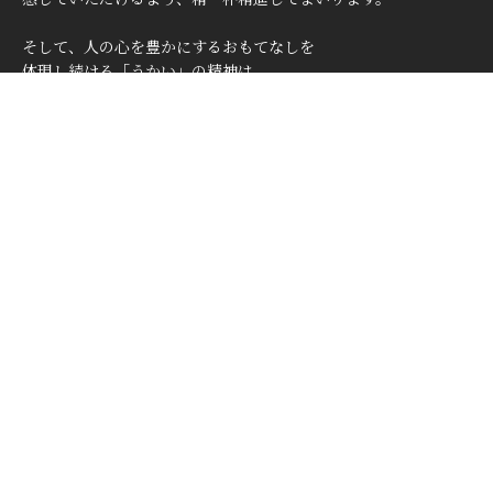
そして、人の心を豊かにするおもてなしを
体現し続ける「うかい」の精神は、
この先も変わることなく在り続けます。
1
3