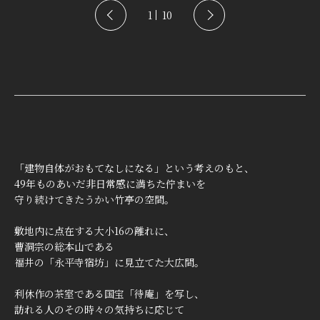
1
10
「建物自体がおもてなしになる」という考えのもと、
49年ものあいだ非日常感に満ちた佇まいを
守り続けてきたうかい竹亭の空間。
敷地内に点在する大小16の離れに、
曹洞宗の総本山である
福井の「永平寺宿坊」に見立てた大広間。
利休作の茶室である国宝「待庵」を写し、
訪れる人のその時々の気持ちに応じて