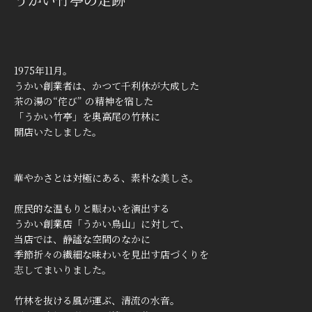
1975年11月。
うかい創業者は、かつて千利休が大成した
茶の湯の“侘び” の精神を宿した
「うかい竹亭」を奥高尾の竹林に
開店いたしました。
華やかさとは対極にある、素朴な美しさ。
庶民的な温もりと賑わいを演出する
うかい創業店「うかい鳥山」に対して、
当店では、静謐な空間のなかに
季節折々の繊細な味わいを見出す店づくりを
志してまいりました。
竹林を抜ける風が運ぶ、清流の水音。