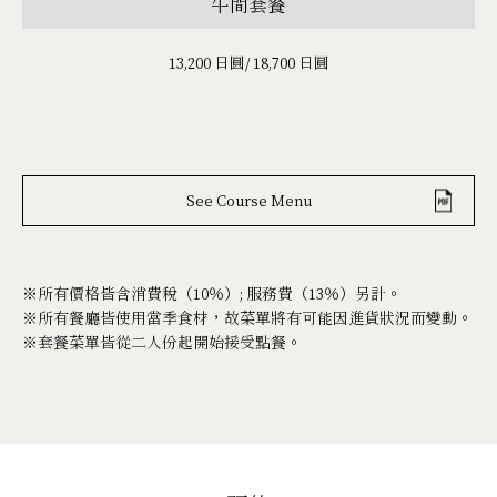
午間套餐
13,200 日圓/ 18,700 日圓
See Course Menu
※所有價格皆含消費稅（10％）; 服務費（13％）另計。
※所有餐廳皆使用當季食材，故菜單將有可能因進貨狀況而變動。
※套餐菜單皆從二人份起開始接受點餐。