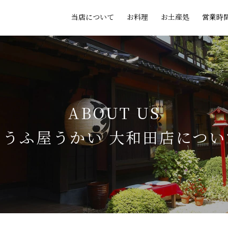
当店について
お料理
お土産処
営業時
ABOUT US
とうふ屋うかい 大和田店
につい