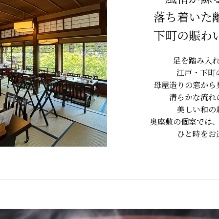
落ち着いた
下町の賑わ
足を踏み入
江戸・下町
母屋造りの窓から
清らかな流れ
美しい和の
奥座敷の個室では
ひと時をお