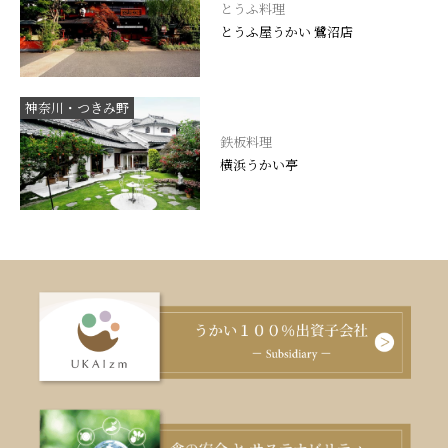
とうふ料理
とうふ屋うかい 鷺沼店
神奈川・つきみ野
鉄板料理
横浜うかい亭