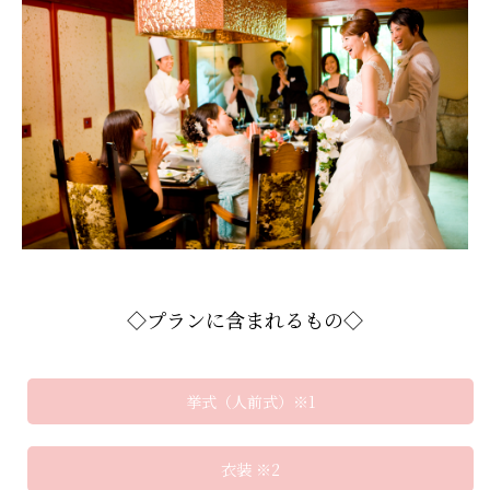
◇プランに含まれるもの◇
挙式（人前式）※1
衣装 ※2