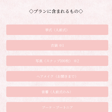
◇プランに含まれるもの◇
挙式（人前式）
衣装 ※1
写真（スナップ100枚） ※2
ヘアメイク（お開きまで）
音響（人前式のみ）
ブーケ・ブートニア