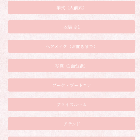
挙式（人前式）
衣装 ※1
ヘアメイク（お開きまで）
写真（2面台紙）
ブーケ・ブートニア
ブライズルーム
アテンド