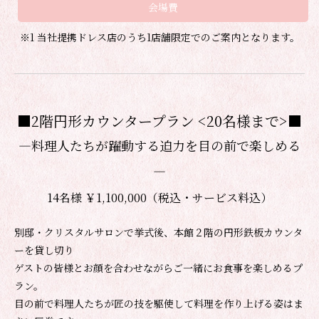
会場費
※1 当社提携ドレス店のうち1店舗限定でのご案内となります。
■2階円形カウンタープラン <20名様まで>■
―料理人たちが躍動する迫力を目の前で楽しめる
―
14名様 ￥1,100,000（税込・サービス料込）
別邸・クリスタルサロンで挙式後、本館２階の円形鉄板カウンタ
ーを貸し切り
ゲストの皆様とお顔を合わせながらご一緒にお食事を楽しめるプ
ラン。
目の前で料理人たちが匠の技を駆使して料理を作り上げる姿はま