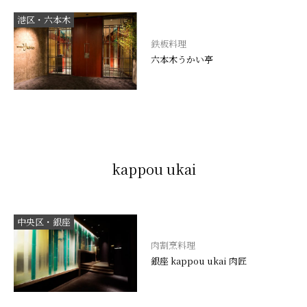
港区・六本木
鉄板料理
六本木うかい亭
kappou ukai
中央区・銀座
肉割烹料理
銀座 kappou ukai 肉匠