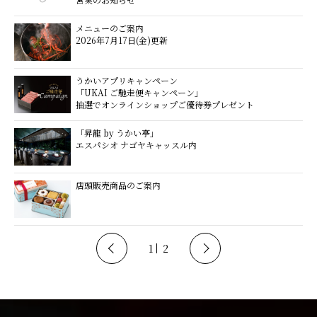
メニューのご案内
2026年7月17日(金)更新
うかいアプリキャンペーン
「UKAI ご馳走便キャンペーン」
抽選でオンラインショップご優待券プレゼント
「昇龍 by うかい亭」
エスパシオ ナゴヤキャッスル内
店頭販売商品のご案内
1
2